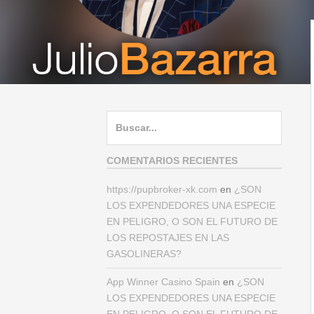
Buscar:
COMENTARIOS RECIENTES
https://pupbroker-xk.com
en
¿SON
LOS EXPENDEDORES UNA ESPECIE
EN PELIGRO, O SON EL FUTURO DE
LOS REPOSTAJES EN LAS
GASOLINERAS?
App Winner Casino Spain
en
¿SON
LOS EXPENDEDORES UNA ESPECIE