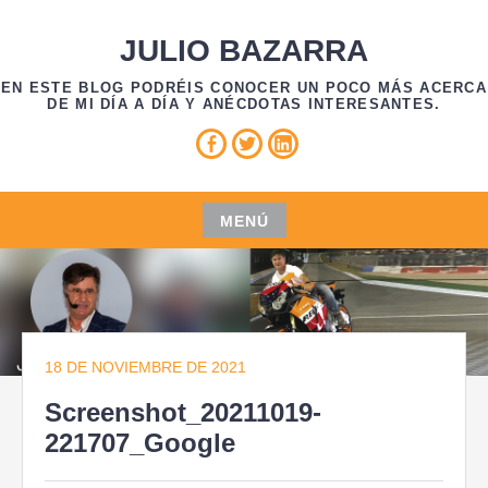
Saltar
al
JULIO BAZARRA
contenido
EN ESTE BLOG PODRÉIS CONOCER UN POCO MÁS ACERCA
DE MI DÍA A DÍA Y ANÉCDOTAS INTERESANTES.
Facebook
Twitter
Linkedin
MENÚ
Saltar
al
contenido
18 DE NOVIEMBRE DE 2021
Screenshot_20211019-
221707_Google