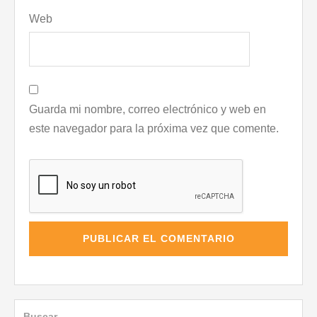
Web
Guarda mi nombre, correo electrónico y web en
este navegador para la próxima vez que comente.
Buscar: