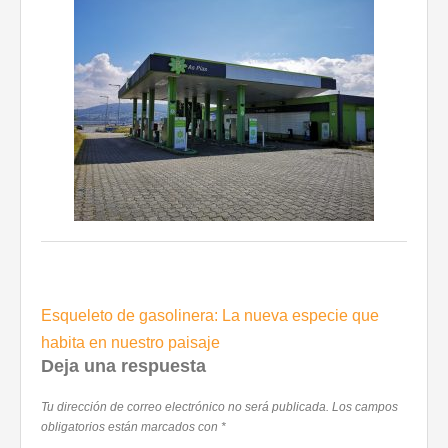
Navegación
Esqueleto de gasolinera: La nueva especie que
de
habita en nuestro paisaje
entradas
Deja una respuesta
Tu dirección de correo electrónico no será publicada.
Los campos
obligatorios están marcados con
*