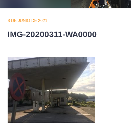
8 DE JUNIO DE 2021
IMG-20200311-WA0000