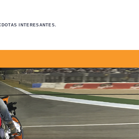
CDOTAS INTERESANTES.