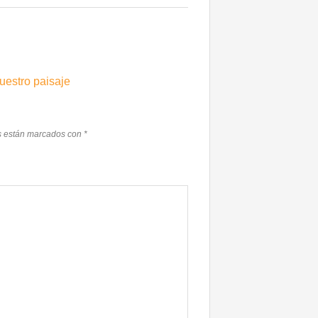
uestro paisaje
s están marcados con
*