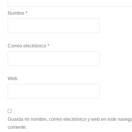
Nombre
*
Correo electrónico
*
Web
Guarda mi nombre, correo electrónico y web en este naveg
comente.