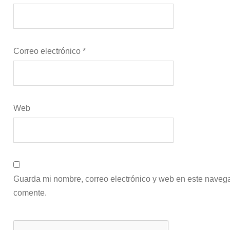
Correo electrónico
*
Web
Guarda mi nombre, correo electrónico y web en este naveg
comente.