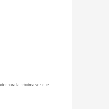
ador para la próxima vez que