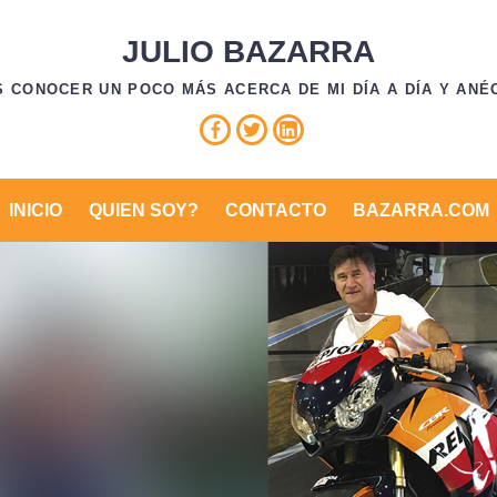
JULIO BAZARRA
S CONOCER UN POCO MÁS ACERCA DE MI DÍA A DÍA Y ANÉ
Facebook
Twitter
Linkedin
INICIO
QUIEN SOY?
CONTACTO
BAZARRA.COM