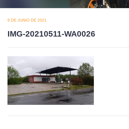
8 DE JUNIO DE 2021
IMG-20210511-WA0026