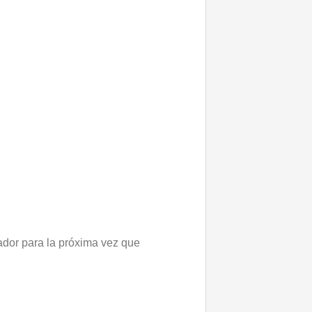
ador para la próxima vez que