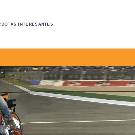
CDOTAS INTERESANTES.