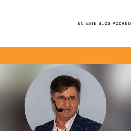
Saltar
al
contenido
EN ESTE BLOG PODRÉI
Saltar
al
contenido