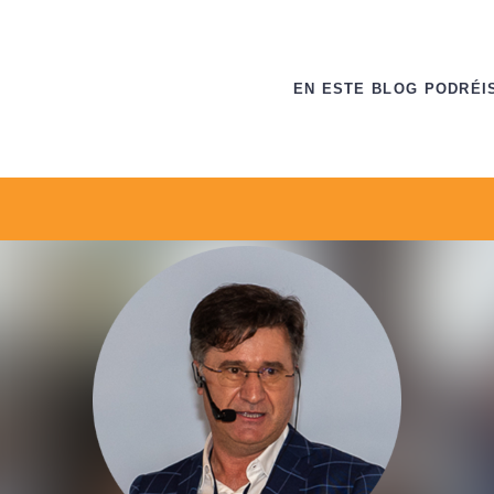
Saltar
al
contenido
EN ESTE BLOG PODRÉI
Saltar
al
contenido