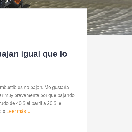
ajan igual que lo
ombustibles no bajan​. Me gustaría
icar muy brevemente por que bajando
rudo de 40 $ el barril a 20 $, el
olo
Leer más…