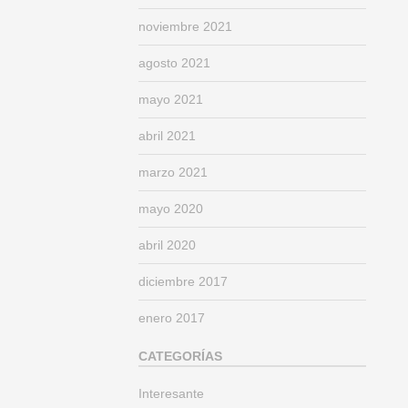
noviembre 2021
agosto 2021
mayo 2021
abril 2021
marzo 2021
mayo 2020
abril 2020
diciembre 2017
enero 2017
CATEGORÍAS
Interesante