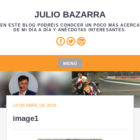
Saltar
al
JULIO BAZARRA
contenido
EN ESTE BLOG PODRÉIS CONOCER UN POCO MÁS ACERCA
DE MI DÍA A DÍA Y ANÉCDOTAS INTERESANTES.
Facebook
Twitter
Linkedin
MENÚ
Saltar
al
contenido
19 DE ABRIL DE 2025
image1