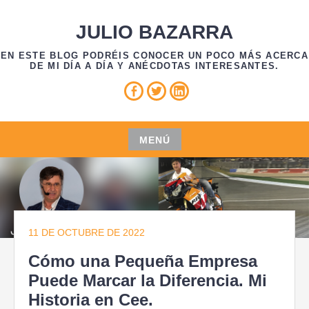
Saltar
al
JULIO BAZARRA
contenido
EN ESTE BLOG PODRÉIS CONOCER UN POCO MÁS ACERCA
DE MI DÍA A DÍA Y ANÉCDOTAS INTERESANTES.
Facebook
Twitter
Linkedin
MENÚ
Saltar
al
contenido
11 DE OCTUBRE DE 2022
Cómo una Pequeña Empresa
Puede Marcar la Diferencia. Mi
Historia en Cee.