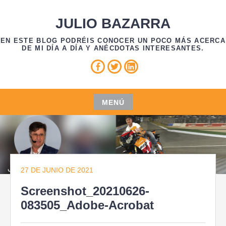
Saltar
al
JULIO BAZARRA
contenido
EN ESTE BLOG PODRÉIS CONOCER UN POCO MÁS ACERCA
DE MI DÍA A DÍA Y ANÉCDOTAS INTERESANTES.
Facebook
Twitter
Linkedin
MENÚ
Saltar
al
contenido
27 DE JUNIO DE 2021
Screenshot_20210626-
083505_Adobe-Acrobat